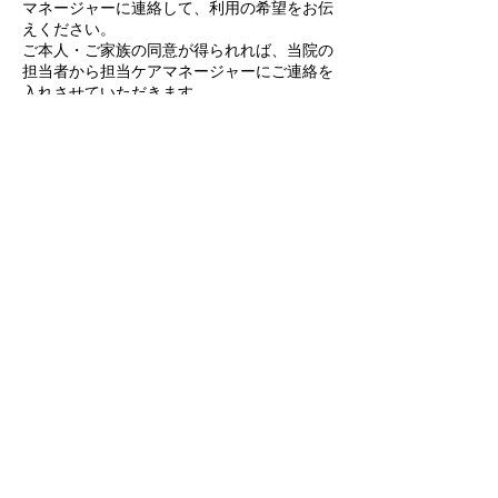
マネージャーに連絡して、利用の希望をお伝
えください。
​ご本人・ご家族の同意が得られれば、当院の
担当者から担当ケアマネージャーにご連絡を
入れさせていただきます。
​▼ 主治医に書類作成を依頼する
リハビリテーションを行うためには主治医か
らの診療情報提供書が必要になります。
​主治医がコンフォガーデンクリニック以外の
場合は、主治医に書類作成の依頼をお願いし
てください。
​▼ 事前訪問
担当者がご自宅に事前訪問し、利用契約を結
びます。
​その上で日程を調整し、初回訪問日・利用日
を決定します。