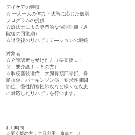
デイケアの特徴
☆ 一人一人の体力・状態に応じた個別
プログラムの提供
☆療法士による専門的な個別訓練（退
院後の回復期）
☆退院後のリハビリテ―ションの継続
対象者
☆​介護認定を受けた方（要支援１・
２、要介護１～５の方）
☆脳梗塞後遺症、大腿骨頚部骨折、脊
髄損傷、パーキンソン病、変形性膝関
節症、慢性閉塞性肺疾など様々な疾患
に対応したリハビリを行います。
利用時間
☆要支援の方：半日利用（食事なし）