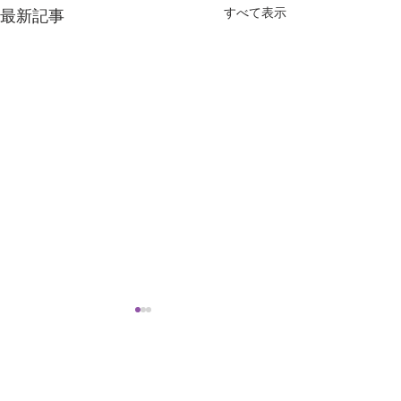
すべて表示
最新記事
にんにく注射をはじめま
コロナウィルス
した
のお知らせ
当院はかねてより通院患者様
新型コロナウィル
コメント