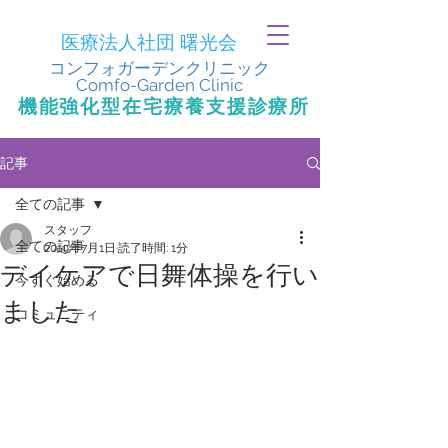
医療法人社団 曙光会
​コンフォガーデンクリニック
Comfo-Garden Clinic
​機能強化型在宅療養支援診療所
記事
全ての記事
スタッフ
全ての記事
2019年7月1日
読了時間: 1分
デイケアで日舞体操を行い
今すぐ始める
ました
コミュニティ