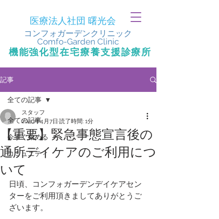
医療法人社団 曙光会
​コンフォガーデンクリニック
Comfo-Garden Clinic
​機能強化型在宅療養支援診療所
記事
全ての記事
スタッフ
全ての記事
2020年4月7日
読了時間: 1分
【重要】緊急事態宣言後の
今すぐ始める
通所デイケアのご利用につ
コミュニティ
いて
日頃、コンフォガーデンデイケアセン
ターをご利用頂きましてありがとうご
ざいます。