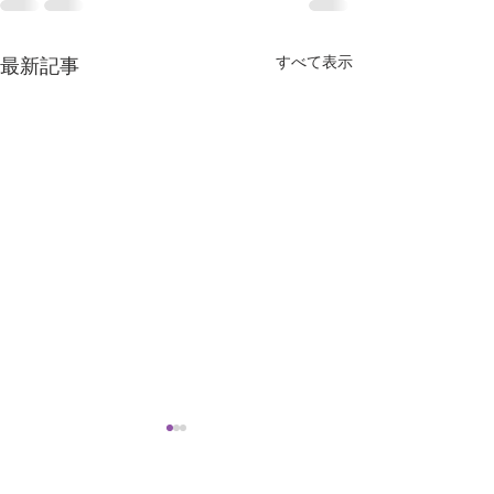
すべて表示
最新記事
にんにく注射をはじめま
コロナウィルス
した
のお知らせ