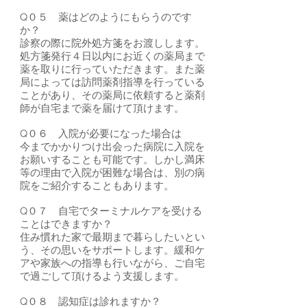
Q０５ 薬はどのようにもらうのです
か？
診察の際に院外処方箋をお渡しします。
処方箋発行４日以内にお近くの薬局まで
薬を取りに行っていただきます。また薬
局によっては訪問薬剤指導を行っている
ことがあり、その薬局に依頼すると薬剤
師が自宅まで薬を届けて頂けます。
Q０６ 入院が必要になった場合は
今までかかりつけ出会った病院に入院を
お願いすることも可能です。しかし満床
等の理由で入院が困難な場合は、別の病
院をご紹介することもあります。
Q０７ 自宅でターミナルケアを受ける
ことはできますか？
住み慣れた家で最期まで暮らしたいとい
う、その思いをサポートします。緩和ケ
アや家族への指導も行いながら、ご自宅
で過ごして頂けるよう支援します。
Q０８ 認知症は診れますか？