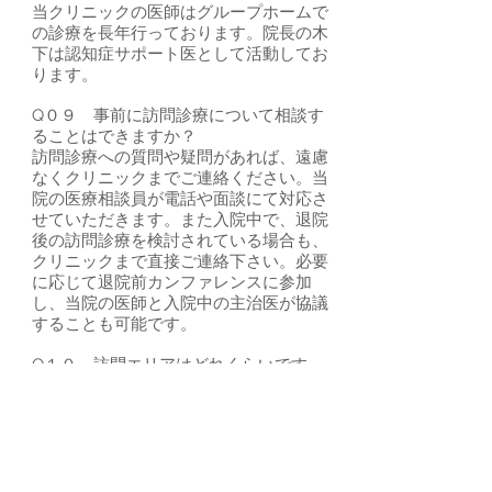
当クリニックの医師はグループホームで
の診療を長年行っております。院長の木
下は認知症サポート医として活動してお
ります。
Q０９ 事前に訪問診療について相談す
ることはできますか？
訪問診療への質問や疑問があれば、遠慮
なくクリニックまでご連絡ください。当
院の医療相談員が電話や面談にて対応さ
せていただきます。また入院中で、退院
後の訪問診療を検討されている場合も、
クリニックまで直接ご連絡下さい。必要
に応じて退院前カンファレンスに参加
し、当院の医師と入院中の主治医が協議
することも可能です。
Q１０ 訪問エリアはどれくらいです
か？
新宿区全域、および中央区・港区・渋谷
区・中野区・豊島区・文京区の一部に対
応しています。詳しくはご相談くださ
い。
​また、練馬区・杉並区・世田谷区は、関